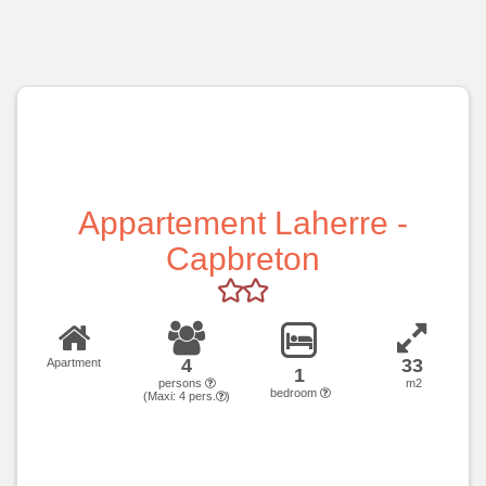
Appartement Laherre -
Capbreton
4
33
Apartment
1
persons
m2
bedroom
(Maxi:
4
pers.
)