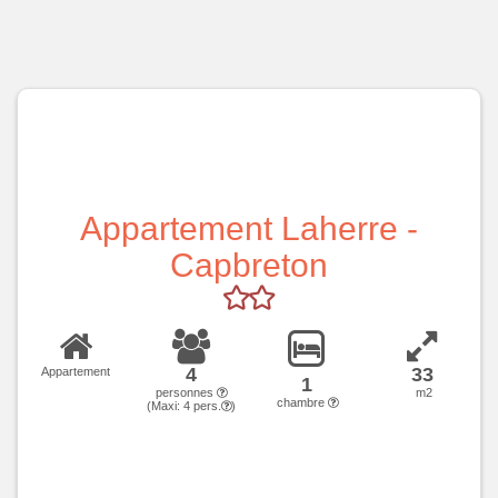
Appartement Laherre -
Capbreton
4
33
Appartement
1
personnes
m2
chambre
(Maxi:
4
pers.
)